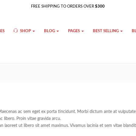
FREE SHIPPING TO ORDERS OVER
$300
ES
SHOP
BLOG
PAGES
BEST SELLING
B
. Maecenas ac sem eget ex porta tincidunt. Morbi dictum ante at vulputate
 libero. Proin vitae gravida arcu.
an laoreet ut libero sit amet maximus. Vivamus lacinia et sem vitae blandi