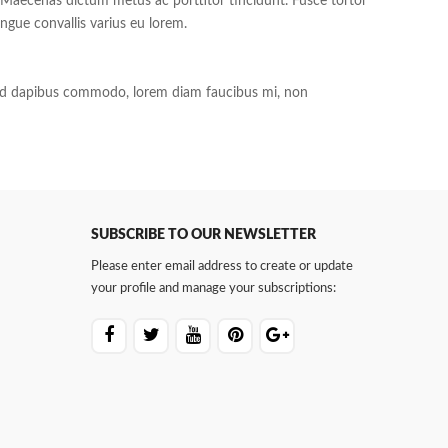
 Maecenas dictum metus ac porttitor tincidunt. Fusce tortor
ngue convallis varius eu lorem.
s id dapibus commodo, lorem diam faucibus mi, non
SUBSCRIBE TO OUR NEWSLETTER
Please enter email address to create or update
your profile and manage your subscriptions: