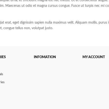
nsequat urna, et tincidunt magna est nec metus. Ut et consectetur augue.
enim. Maecenas ut odio et magna cursus congue. Fusce ut turpis nec mi co
at erat, eget dignissim sapien nulla maximus velit. Aliquam mollis, puru
, congue tellus non, volutpat justo.
IES
INFOMATION
MY ACCOUNT
als
ries