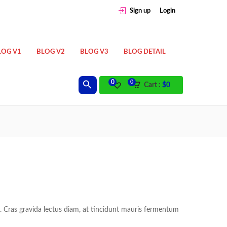
Sign up
Login
LOG V1
BLOG V2
BLOG V3
BLOG DETAIL
0
0
Cart :
$
0
t. Cras gravida lectus diam, at tincidunt mauris fermentum