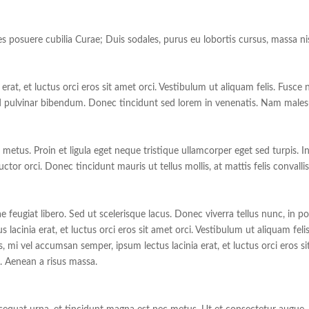
s posuere cubilia Curae; Duis sodales, purus eu lobortis cursus, massa nisi 
rat, et luctus orci eros sit amet orci. Vestibulum ut aliquam felis. Fusce 
d pulvinar bibendum. Donec tincidunt sed lorem in venenatis. Nam males
 metus. Proin et ligula eget neque tristique ullamcorper eget sed turpis.
ctor orci. Donec tincidunt mauris ut tellus mollis, at mattis felis convallis
e feugiat libero. Sed ut scelerisque lacus. Donec viverra tellus nunc, in po
acinia erat, et luctus orci eros sit amet orci. Vestibulum ut aliquam felis
mi vel accumsan semper, ipsum lectus lacinia erat, et luctus orci eros sit 
. Aenean a risus massa.