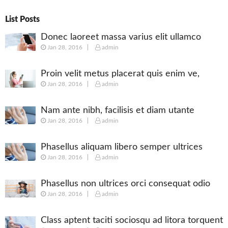
List Posts
Donec laoreet massa varius elit ullamco
Jan 28, 2016
admin
Proin velit metus placerat quis enim ve,
Jan 28, 2016
admin
posuere
Nam ante nibh, facilisis et diam utante
Jan 28, 2016
admin
Phasellus aliquam libero semper ultrices
Jan 28, 2016
admin
augue
Phasellus non ultrices orci consequat odio
Jan 28, 2016
admin
Class aptent taciti sociosqu ad litora torquent