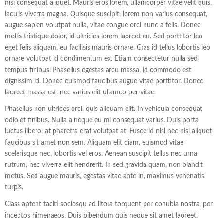
nisi consequat aliquet. Mauris eros lorem, ullamcorper vitae velit quis,
iaculis viverra magna. Quisque suscipit, lorem non varius consequat,
augue sapien volutpat nulla, vitae congue orci nunc a felis. Donec
mollis tristique dolor, id ultricies lorem laoreet eu. Sed porttitor leo
eget felis aliquam, eu facilisis mauris ornare. Cras id tellus lobortis leo
ornare volutpat id condimentum ex. Etiam consectetur nulla sed
tempus finibus. Phasellus egestas arcu massa, id commodo est
dignissim id. Donec euismod faucibus augue vitae porttitor. Donec
laoreet massa est, nec varius elit ullamcorper vitae.
Phasellus non ultrices orci, quis aliquam elit. In vehicula consequat
odio et finibus. Nulla a neque eu mi consequat varius. Duis porta
luctus libero, at pharetra erat volutpat at. Fusce id nisl nec nisl aliquet
faucibus sit amet non sem. Aliquam elit diam, euismod vitae
scelerisque nec, lobortis vel eros. Aenean suscipit tellus nec urna
rutrum, nec viverra elit hendrerit. In sed gravida quam, non blandit
metus. Sed augue mauris, egestas vitae ante in, maximus venenatis
turpis.
Class aptent taciti sociosqu ad litora torquent per conubia nostra, per
inceptos himenaeos. Duis bibendum quis neque sit amet laoreet.