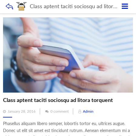
Class aptent taciti sociosqu ad litora torquent
Class aptent taciti sociosqu ad litora torquent
Posted
January 28, 2016
0 comment
Admin
on
Phasellus aliquam libero semper, lobortis tortor eu, ultrices augue.
Donec ut elit sit amet est tincidunt rutrum. Aenean elementum mi a