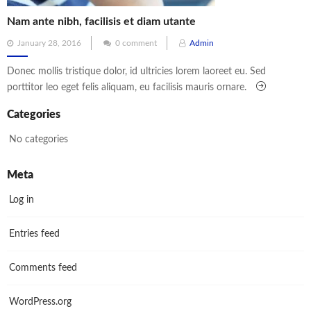
Nam ante nibh, facilisis et diam utante
Posted
January 28, 2016
0 comment
Admin
on
Donec mollis tristique dolor, id ultricies lorem laoreet eu. Sed
porttitor leo eget felis aliquam, eu facilisis mauris ornare.
Categories
No categories
Meta
Log in
Entries feed
Comments feed
WordPress.org