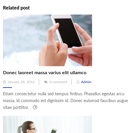
Related post
Donec laoreet massa varius elit ullamco
Posted
January 28, 2016
0 comment
Admin
on
Etiam consectetur nulla sed tempus finibus. Phasellus egestas arcu
massa, id commodo est dignissim id. Donec euismod faucibus augue
vitae porttitor.